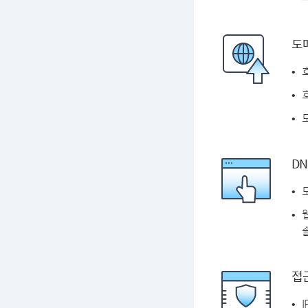
도
DN
솔
접근