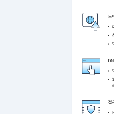
도
DN
솔
접근