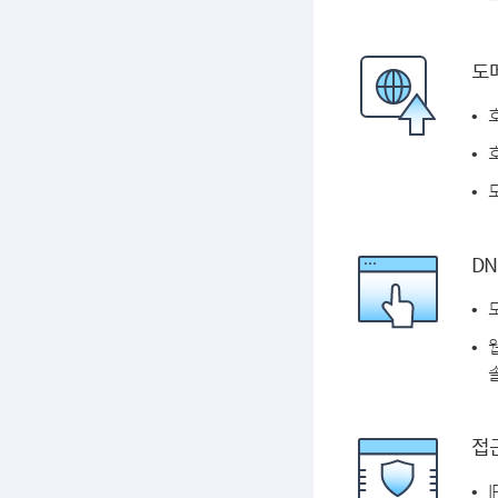
도
DN
솔
접근